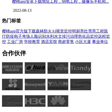
樱桃app安卓下载地址工程，弱电工程，摄像头手机和...
2022-08-13
热门标签
樱桃app官方版下载
森林防火
AI视觉监控
明厨亮灶
雪亮工程
医
疗防疫
电子考场
人脸识别
水利水文
排污治理
危化品监控
远程监
控
工业厂房
学校教育
酒店宾馆
商超零售
小区大厦
事业单位
合作伙伴