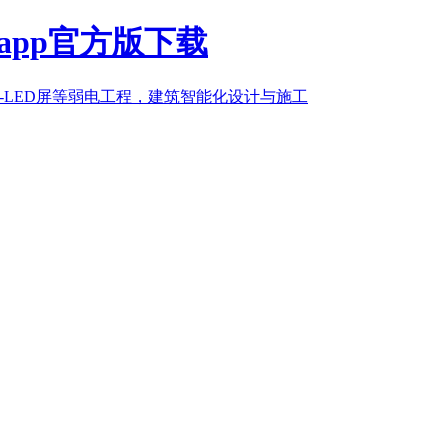
桃app官方版下载
LED屏等弱电工程，建筑智能化设计与施工