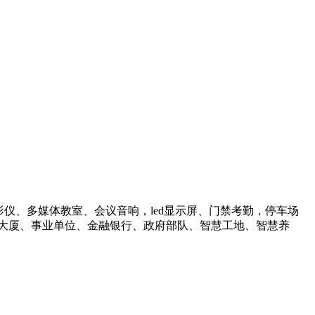
、多媒体教室、会议音响，led显示屏、门禁考勤，停车场
、事业单位、金融银行、政府部队、智慧工地、智慧养