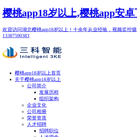
樱桃app18岁以上,樱桃app安
欢迎访问湖北樱桃app18岁以上！十余年从业经验，视频监控
13387590383
樱桃app18岁以上首页
关于樱桃app18岁以上
公司简介
发展历程
组织架构
企业文化
公司相册
荣誉资质
人才招聘
招聘职位